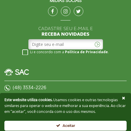
MÍDIAS SOCIAIS
CADASTRE SEU E-MAIL E
RECEBA NOVIDADES
Li e concordo com a
Política de Privacidade
.
SAC
(48) 3534-2226
contato@biscoitosgusman.com.br
Este website utiliza cookies.
Usamos cookies e outras tecnologias
similares para operar o website e melhorar a sua experiência. Ao clicar
em “aceitar”, você concorda com o uso dos mesmos.
CONTATE UM REPRESENTANTE
Aceitar