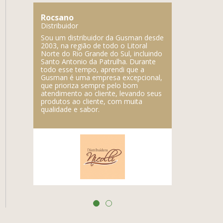
Rocsano
Lupercio
Distribuidor
Distribuidor
mpresa,
Sou um distribuidor da Gusman desde
A Gusman é 
e a
2003, na região de todo o Litoral
fabricam prod
é a
Norte do Rio Grande do Sul, incluindo
marca regist
Santo Antonio da Patrulha. Durante
qualidade do
todo esse tempo, aprendi que a
Gusman é uma empresa excepcional,
que prioriza sempre pelo bom
atendimento ao cliente, levando seus
produtos ao cliente, com muita
qualidade e sabor.