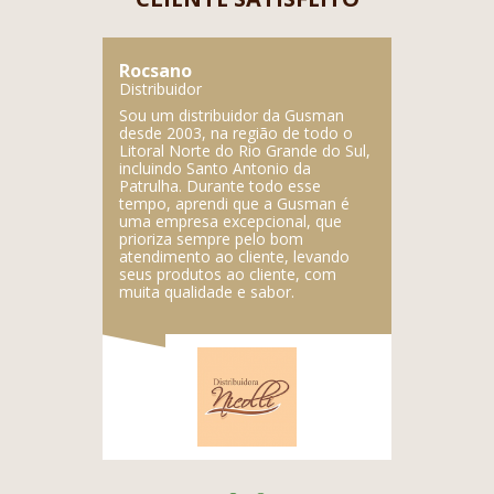
Rocsano
Lupercio
Distribuidor
Distribuidor
ente
Sou um distribuidor da Gusman
A Gusman é
dutos
desde 2003, na região de todo o
empresa, f
gistrada da
Litoral Norte do Rio Grande do Sul,
deliciosos 
dos
incluindo Santo Antonio da
empresa é a
Patrulha. Durante todo esse
produtos.
tempo, aprendi que a Gusman é
uma empresa excepcional, que
prioriza sempre pelo bom
atendimento ao cliente, levando
seus produtos ao cliente, com
muita qualidade e sabor.