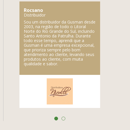
Lupercio
Ro
Distribuidor
Dist
 da Gusman desde
A Gusman é uma excelente empresa,
Sou
odo o Litoral
fabricam produtos deliciosos e a
2003
do Sul, incluindo
marca registrada da empresa é a
Nort
rulha. Durante
qualidade dos produtos.
Sant
rendi que a
todo
sa excepcional,
Gus
 pelo bom
que 
te, levando seus
aten
, com muita
prod
qual