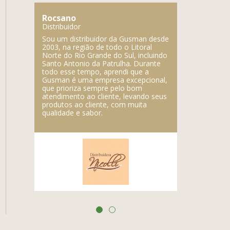
Rocsano
Lupercio
Distribuidor
Distribuidor
mpresa,
Sou um distribuidor da Gusman desde
A Gusman é 
e a
2003, na região de todo o Litoral
fabricam prod
é a
Norte do Rio Grande do Sul, incluindo
marca regist
Santo Antonio da Patrulha. Durante
qualidade do
todo esse tempo, aprendi que a
Gusman é uma empresa excepcional,
que prioriza sempre pelo bom
atendimento ao cliente, levando seus
produtos ao cliente, com muita
qualidade e sabor.