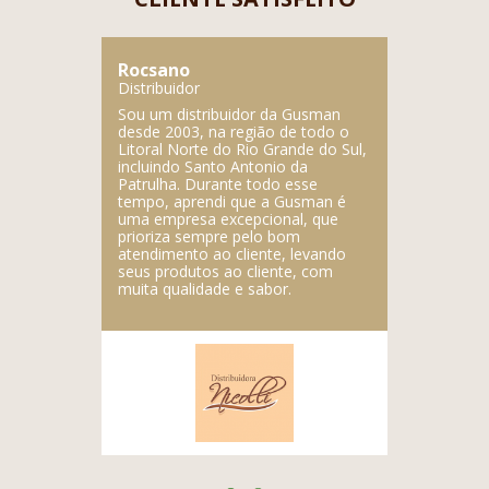
Rocsano
Lupercio
Distribuidor
Distribuidor
ente
Sou um distribuidor da Gusman
A Gusman é
dutos
desde 2003, na região de todo o
empresa, f
gistrada da
Litoral Norte do Rio Grande do Sul,
deliciosos 
dos
incluindo Santo Antonio da
empresa é a
Patrulha. Durante todo esse
produtos.
tempo, aprendi que a Gusman é
uma empresa excepcional, que
prioriza sempre pelo bom
atendimento ao cliente, levando
seus produtos ao cliente, com
muita qualidade e sabor.