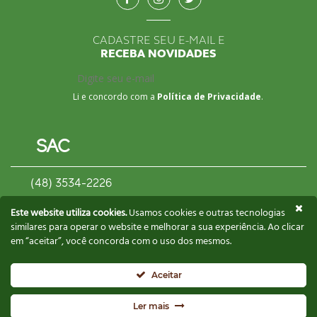
CADASTRE SEU E-MAIL E
RECEBA NOVIDADES
Li e concordo com a
Política de Privacidade
.
SAC
(48) 3534-2226
contato@biscoitosgusman.com.br
Este website utiliza cookies.
Usamos cookies e outras tecnologias
similares para operar o website e melhorar a sua experiência. Ao clicar
em “aceitar”, você concorda com o uso dos mesmos.
CONTATE UM REPRESENTANTE
Aceitar
Copyright. Todos os direitos reservados a Gusman © 2021 -
Ler mais