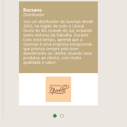
Rocsano
Lupercio
Distribuidor
Distribuidor
mpresa,
Sou um distribuidor da Gusman desde
A Gusman é 
e a
2003, na região de todo o Litoral
fabricam prod
é a
Norte do Rio Grande do Sul, incluindo
marca regist
Santo Antonio da Patrulha. Durante
qualidade do
todo esse tempo, aprendi que a
Gusman é uma empresa excepcional,
que prioriza sempre pelo bom
atendimento ao cliente, levando seus
produtos ao cliente, com muita
qualidade e sabor.