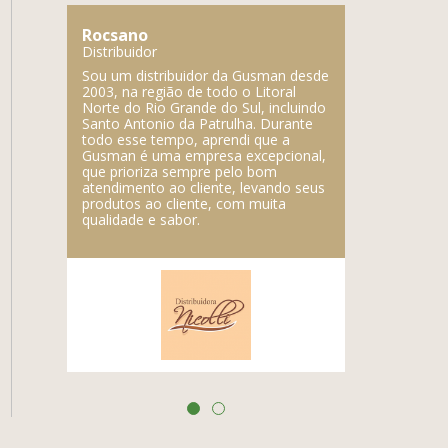
Rocsano
Lupercio
Distribuidor
Distribuidor
mpresa,
Sou um distribuidor da Gusman desde
A Gusman é 
e a
2003, na região de todo o Litoral
fabricam prod
é a
Norte do Rio Grande do Sul, incluindo
marca regist
Santo Antonio da Patrulha. Durante
qualidade do
todo esse tempo, aprendi que a
Gusman é uma empresa excepcional,
que prioriza sempre pelo bom
atendimento ao cliente, levando seus
produtos ao cliente, com muita
qualidade e sabor.