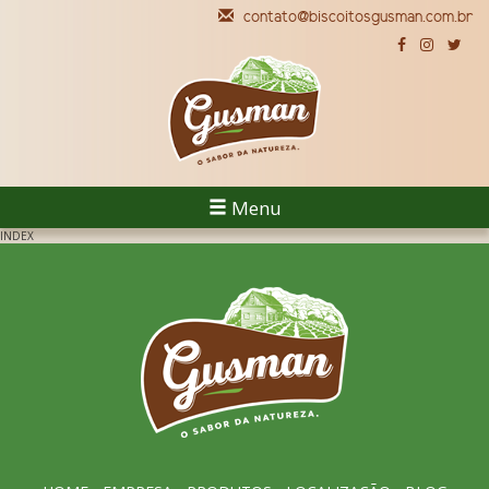
contato@biscoitosgusman.com.br
Menu
INDEX