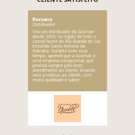
Rocsano
Lupercio
Distribuidor
Distribuidor
ente
Sou um distribuidor da Gusman
A Gusman é
dutos
desde 2003, na região de todo o
empresa, f
gistrada da
Litoral Norte do Rio Grande do Sul,
deliciosos 
dos
incluindo Santo Antonio da
empresa é a
Patrulha. Durante todo esse
produtos.
tempo, aprendi que a Gusman é
uma empresa excepcional, que
prioriza sempre pelo bom
atendimento ao cliente, levando
seus produtos ao cliente, com
muita qualidade e sabor.