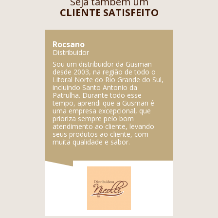
Seja também um
CLIENTE SATISFEITO
Rocsano
Lupercio
Distribuidor
Distribuidor
ente
Sou um distribuidor da Gusman
A Gusman é
dutos
desde 2003, na região de todo o
empresa, f
gistrada da
Litoral Norte do Rio Grande do Sul,
deliciosos 
dos
incluindo Santo Antonio da
empresa é a
Patrulha. Durante todo esse
produtos.
tempo, aprendi que a Gusman é
uma empresa excepcional, que
prioriza sempre pelo bom
atendimento ao cliente, levando
seus produtos ao cliente, com
muita qualidade e sabor.