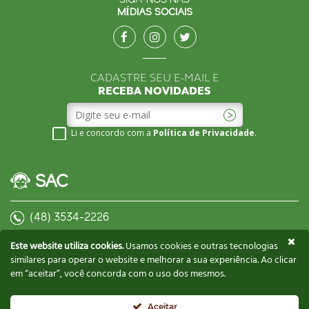
SIGA-NOS NAS
MÍDIAS SOCIAIS
CADASTRE SEU E-MAIL E
RECEBA NOVIDADES
Li e concordo com a
Política de Privacidade
.
SAC
(48) 3534-2226
contato@biscoitosgusman.com.br
Este website utiliza cookies.
Usamos cookies e outras tecnologias
similares para operar o website e melhorar a sua experiência. Ao clicar
em “aceitar”, você concorda com o uso dos mesmos.
CONTATE UM REPRESENTANTE
Aceitar