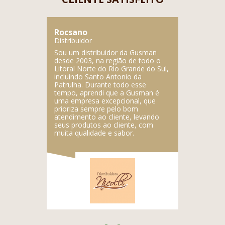
Rocsano
Lupercio
Distribuidor
Distribuidor
ente
Sou um distribuidor da Gusman
A Gusman é
dutos
desde 2003, na região de todo o
empresa, f
gistrada da
Litoral Norte do Rio Grande do Sul,
deliciosos 
dos
incluindo Santo Antonio da
empresa é a
Patrulha. Durante todo esse
produtos.
tempo, aprendi que a Gusman é
uma empresa excepcional, que
prioriza sempre pelo bom
atendimento ao cliente, levando
seus produtos ao cliente, com
muita qualidade e sabor.