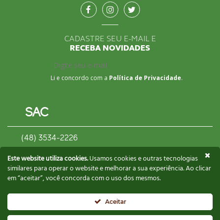
CADASTRE SEU E-MAIL E
RECEBA NOVIDADES
Li e concordo com a
Política de Privacidade
.
SAC
(48) 3534-2226
contato@biscoitosgusman.com.br
Este website utiliza cookies.
Usamos cookies e outras tecnologias
similares para operar o website e melhorar a sua experiência. Ao clicar
em “aceitar”, você concorda com o uso dos mesmos.
CONTATE UM REPRESENTANTE
Aceitar