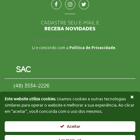
CADASTRE SEU E-MAIL E
RECEBA NOVIDADES
Li e concordo com a
Política de Privacidade
.
SAC
(48) 3534-2226
contato@biscoitosgusman.com.br
Este website utiliza cookies.
Usamos cookies e outras tecnologias
similares para operar o website e melhorar a sua experiência. Ao clicar
em “aceitar”, você concorda com o uso dos mesmos.
CONTATE UM REPRESENTANTE
Aceitar